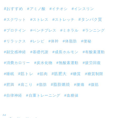
おすすめ
アミノ酸
イチオシ
インスリン
スクワット
ストレス
ストレッチ
タンパク質
プロテイン
ベンチプレス
ミネラル
ランニング
リラックス
レシピ
体幹
体脂肪
便秘
副交感神経
基礎代謝
成長ホルモン
有酸素運動
消費カロリー
炭水化物
無酸素運動
疲労回復
筋トレ
睡眠
筋肉
筋肥大
糖質
糖質制限
肥満
肩こり
脂肪
脂肪燃焼
腰痛
腹筋
自律神経
自重トレーニング
血糖値
Ad