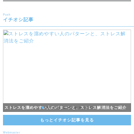
Push
イチオシ記事
ダイエットで挫折しないために！折れないココロを育てる「レジ
プロテイン初心者が個人的嗜好で選ぶ！一番美味いプロテインラ
ストレスを溜めやすい人のパターンと、ストレス解消法をご紹介
ストレスを溜めやすい人のパターンと、ストレス解消法をご紹介
睡眠負債とは？寝だめは効果ない？ある？調べてみた。
バナナのこと見くびってた。お前すごいんだってな。
「トレラン」って何？トレイルランの魅力を大追跡！
少しの工夫で健康的に痩せる！痩せる食べ方を伝授
男らしい太くたくましい腕の作り方を徹底解説！
男らしい太くたくましい腕の作り方を徹底解説！
基礎代謝って何？正しい理解で肉体改造
スーツがビシッと似合う筋肉の作り方
リエンス」を調査
ンキング！
もっとイチオシ記事を見る
Webmaster