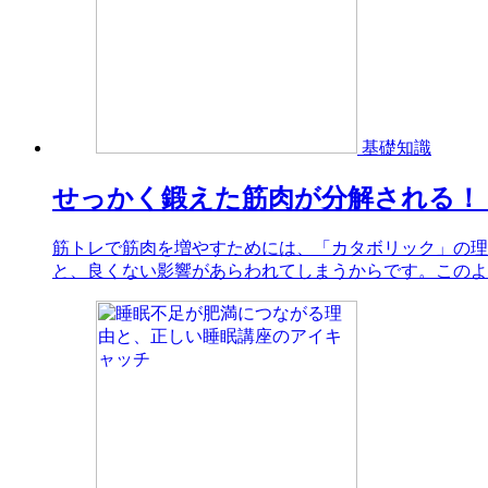
基礎知識
せっかく鍛えた筋肉が分解される！
筋トレで筋肉を増やすためには、「カタボリック」の理
と、良くない影響があらわれてしまうからです。このよう