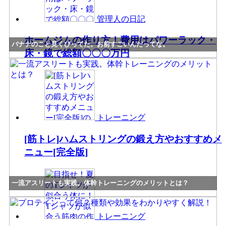
管理人の日記
ホームジムの作り方！費用はパワーラック・
バナナのこと見くびってた。お前すごいんだってな。
床・鏡で総額〇〇〇万円
トレーニング
[筋トレ]ハムストリングの鍛え方やおすすめメ
ニュー[完全版]
一流アスリートも実践。体幹トレーニングのメリットとは？
トレーニング