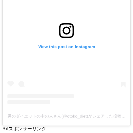
View this post on Instagram
男のダイエットの中の人さん(@otoko_diet)がシェアした投稿
-
20
Ad
スポンサーリンク