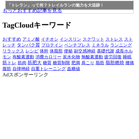
「トレラン」って何？トレイルランの魅力を大追跡！
もっとおすすめ記事を見る
TagCloud
キーワード
おすすめ
アミノ酸
イチオシ
インスリン
スクワット
ストレス
スト
レッチ
タンパク質
プロテイン
ベンチプレス
ミネラル
ランニング
リラックス
レシピ
体幹
体脂肪
副交感神経
基礎代謝
成長ホル
便秘
モン
有酸素運動
消費カロリー
炭水化物
無酸素運動
疲労回復
睡眠
筋トレ
筋肉
筋肥大
糖質
糖質制限
肥満
脂肪
脂肪燃焼
肩こり
腰痛
腹筋
自律神経
自重トレーニング
血糖値
Ad
スポンサーリンク