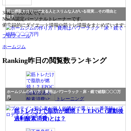
同じ摂取カロリーで太る人とスリムな人がいる現実…その理由と
34歳、1児の父です。
は？
NSCA認定パーソナルトレーナーです。
備忘録的にダイエット情報や筋トレ情報をまとめています。
プロフィール
ホームジム
Ranking
昨日の閲覧数ランキング
ホームジムの作り方！費用はパワーラック・床・鏡で総額〇〇〇万
円
トレーニング
筋トレだけで脂肪が燃焼！？ EPOC (運動後
過剰酸素消費)とは？