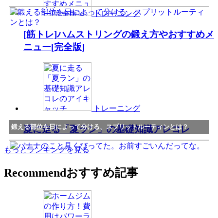
トレーニング
[筋トレ]ハムストリングの鍛え方やおすすめメ
ニュー[完全版]
トレーニング
鍛える部位を日によって分ける、スプリットルーティンとは？
夏に走る「夏ラン」の基礎知識アレコレ
もっとランキングを見る
Recommend
おすすめ記事