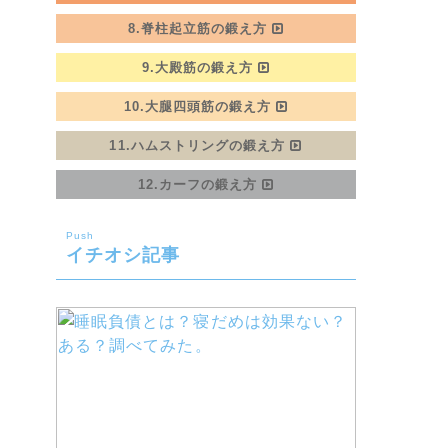
8.脊柱起立筋の鍛え方
9.大殿筋の鍛え方
10.大腿四頭筋の鍛え方
11.ハムストリングの鍛え方
12.カーフの鍛え方
Push
イチオシ記事