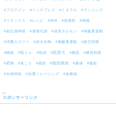
プロテイン
ベンチプレス
ミネラル
ランニング
リラックス
レシピ
体幹
体脂肪
便秘
副交感神経
基礎代謝
成長ホルモン
有酸素運動
消費カロリー
炭水化物
無酸素運動
疲労回復
筋トレ
睡眠
筋肉
筋肥大
糖質
糖質制限
肥満
肩こり
脂肪
脂肪燃焼
腰痛
腹筋
自律神経
自重トレーニング
血糖値
Ad
スポンサーリンク