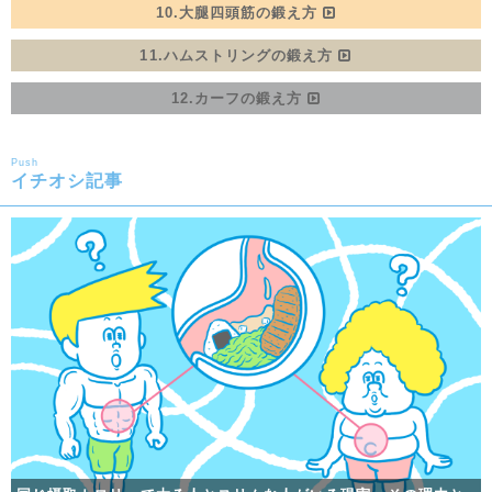
10.大腿四頭筋の鍛え方
11.ハムストリングの鍛え方
12.カーフの鍛え方
Push
イチオシ記事