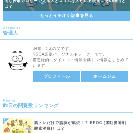
同じ摂取カロリーで太る人とスリムな人がいる現実…その理由と
サウナ道！略してサ道！サウナの正しい入り方やサウナ効果を調
ホームジムの作り方！費用はパワーラック・床・鏡で総額〇〇〇
同じ摂取カロリーで太る人とスリムな人がいる現実…その理由と
は？
ストレスを溜めやすい人のパターンと、ストレス解消法をご紹介
ストレスを溜めやすい人のパターンと、ストレス解消法をご紹介
男のダイエット入門！確実に痩せる最短距離にして王道の方法
バナナのこと見くびってた。お前すごいんだってな。
プロテインって何？種類や効果をわかりやすく解説！
糖質オフ・糖質制限ダイエットの基礎知識アレコレ
少しの工夫で健康的に痩せる！痩せる食べ方を伝授
効果的に筋肉をつけよう！筋肥大メソッド！
万円
は？
査
もっとイチオシ記事を見る
Webmaster
管理人
34歳、1児の父です。
NSCA認定パーソナルトレーナーです。
備忘録的にダイエット情報や筋トレ情報をまとめて
います。
プロフィール
ホームジム
Ranking
昨日の閲覧数ランキング
筋トレだけで脂肪が燃焼！？ EPOC (運動後過剰
酸素消費)とは？