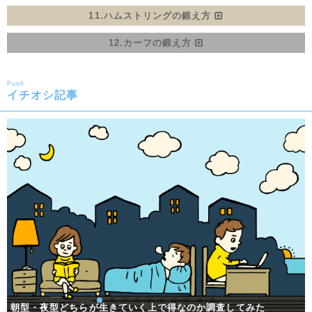
11.ハムストリングの鍛え方
12.カーフの鍛え方
Push
イチオシ記事
ホームジムの作り方！費用はパワーラック・床・鏡で総額〇〇〇
ダイエットで挫折しないために！折れないココロを育てる「レジ
ホームジムの作り方！費用はパワーラック・床・鏡で総額〇〇〇
朝型・夜型どちらが生きていく上で得なのか調査してみた
鍛える部位を日によって分ける、スプリットルーティンとは？
朝型・夜型どちらが生きていく上で得なのか調査してみた
バナナのこと見くびってた。お前すごいんだってな。
プロテインって何？種類や効果をわかりやすく解説！
糖質オフ・糖質制限ダイエットの基礎知識アレコレ
メリットいっぱい！体が目覚める朝トレのススメ
リバウンド防止の鍵！体の飢餓状態を防ぐ！
基礎代謝って何？正しい理解で肉体改造
リエンス」を調査
万円
万円