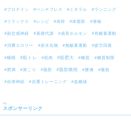
プロテイン
ベンチプレス
ミネラル
ランニング
リラックス
レシピ
体幹
体脂肪
便秘
副交感神経
基礎代謝
成長ホルモン
有酸素運動
消費カロリー
炭水化物
無酸素運動
疲労回復
筋トレ
睡眠
筋肉
筋肥大
糖質
糖質制限
肥満
肩こり
脂肪
脂肪燃焼
腰痛
腹筋
自律神経
自重トレーニング
血糖値
Ad
スポンサーリンク