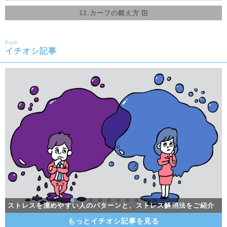
12.カーフの鍛え方
Push
イチオシ記事
ホームジムの作り方！費用はパワーラック・床・鏡で総額〇〇〇
「トレラン」って何？トレイルランの魅力を大追跡！
ストレスを溜めやすい人のパターンと、ストレス解消法をご紹介
ストレスを溜めやすい人のパターンと、ストレス解消法をご紹介
糖質オフ・糖質制限ダイエットの基礎知識アレコレ
糖質オフ・糖質制限ダイエットの基礎知識アレコレ
メリットいっぱい！体が目覚める朝トレのススメ
筋肉痛発生のメカニズムを解説！筋肉痛緩和ケア
効果的に筋肉をつけよう！筋肥大メソッド！
基礎代謝って何？正しい理解で肉体改造
スーツがビシッと似合う筋肉の作り方
万円
希少種！停滞期に試すべきプレス系大胸筋トレーニング5種目
もっとイチオシ記事を見る