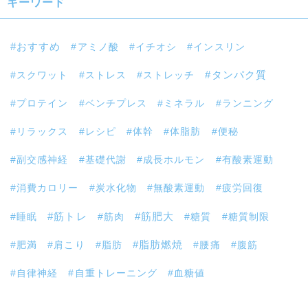
キーワード
おすすめ
アミノ酸
イチオシ
インスリン
スクワット
ストレス
ストレッチ
タンパク質
プロテイン
ベンチプレス
ミネラル
ランニング
リラックス
レシピ
体幹
体脂肪
便秘
副交感神経
基礎代謝
成長ホルモン
有酸素運動
消費カロリー
炭水化物
無酸素運動
疲労回復
筋トレ
睡眠
筋肉
筋肥大
糖質
糖質制限
肥満
肩こり
脂肪
脂肪燃焼
腰痛
腹筋
自律神経
自重トレーニング
血糖値