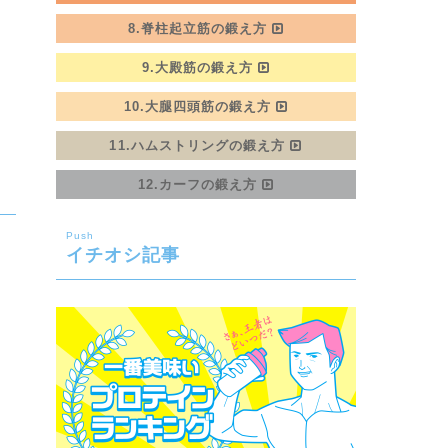
8.脊柱起立筋の鍛え方
9.大殿筋の鍛え方
10.大腿四頭筋の鍛え方
11.ハムストリングの鍛え方
12.カーフの鍛え方
Push
イチオシ記事