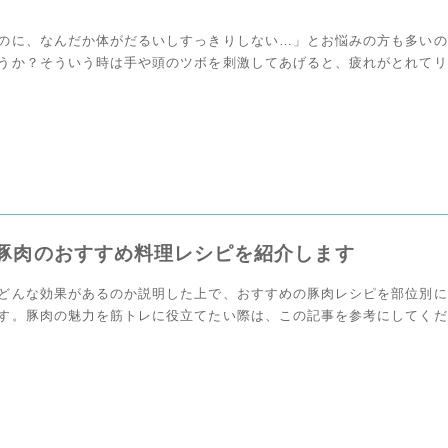
のに、なんだか体がだるいしすっきりしない…」とお悩みの方も多いの
うか？そういう時は手や頭のツボを刺激してあげると、疲れがとれてリ
る効果が期待できます。今回は、おすすめのツボやツボ […]
]豚肉のおすすめ料理レシピを紹介します
どんな効果があるのか説明した上で、おすすめの豚肉レシピを部位別に
す。豚肉の魅力を筋トレに役立てたい際は、この記事を参考にしてくだ