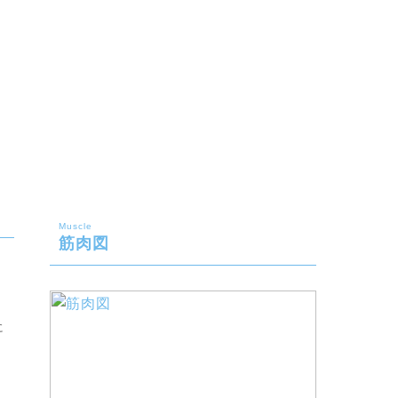
Muscle
筋肉図
に