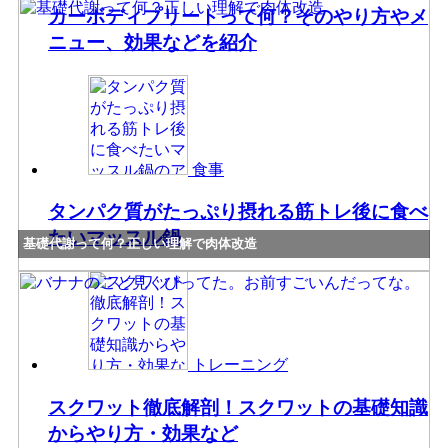
カーボディプリートって何？そのやり方やメ
ニュー、効果などを紹介
食事
タンパク質がたっぷり摂れる筋トレ後に食べ
たいマッスル鍋
基礎代謝って何？正しい理解で肉体改造
トレーニング
スクワット徹底解剖！スクワットの基礎知識
からやり方・効果など