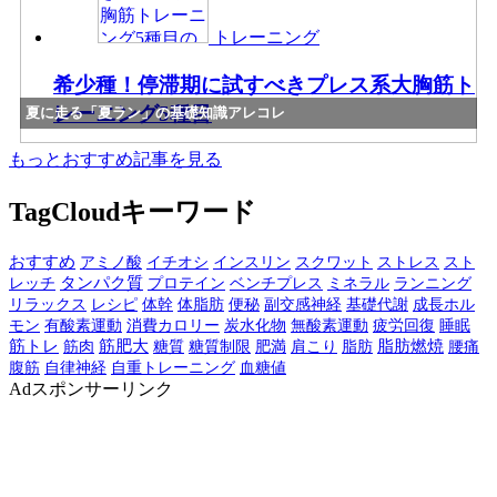
トレーニング
希少種！停滞期に試すべきプレス系大胸筋ト
レーニング5種目
夏に走る「夏ラン」の基礎知識アレコレ
もっとおすすめ記事を見る
TagCloud
キーワード
おすすめ
アミノ酸
イチオシ
インスリン
スクワット
ストレス
スト
レッチ
タンパク質
プロテイン
ベンチプレス
ミネラル
ランニング
リラックス
レシピ
体幹
体脂肪
副交感神経
基礎代謝
成長ホル
便秘
モン
有酸素運動
消費カロリー
炭水化物
無酸素運動
疲労回復
睡眠
筋トレ
筋肉
筋肥大
糖質
糖質制限
肥満
脂肪
脂肪燃焼
肩こり
腰痛
腹筋
自律神経
自重トレーニング
血糖値
Ad
スポンサーリンク