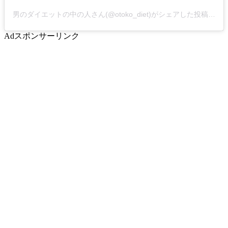
男のダイエットの中の人さん(@otoko_diet)がシェアした投稿
-
20
Ad
スポンサーリンク