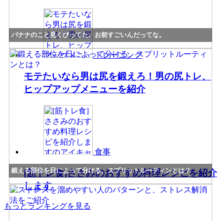
バナナのこと見くびってた。お前すごいんだってな。
トレーニング
モテたいなら男は尻を鍛えろ！男の尻トレ、
ヒップアップメニューを紹介
食事
鍛える部位を日によって分ける、スプリットルーティンとは？
[筋トレ食]ささみのおすすめ料理レシピを紹介
します
もっとランキングを見る