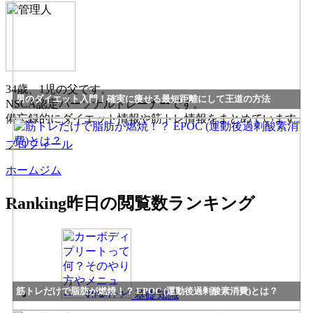
34歳、1児の父です。
男のダイエット入門！確実に痩せる最短距離にして王道の方法
NSCA認定パーソナルトレーナーです。
備忘録的にダイエット情報や筋トレ情報をまとめています。
プロフィール
ホームジム
Ranking
昨日の閲覧数ランキング
筋トレだけで脂肪が燃焼！？ EPOC (運動後過剰酸素消費)とは？
基礎知識