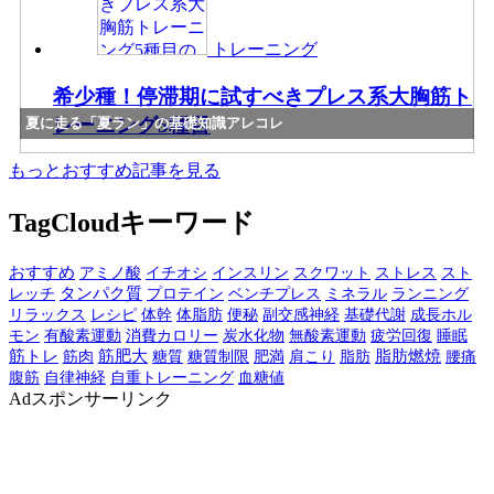
トレーニング
希少種！停滞期に試すべきプレス系大胸筋ト
レーニング5種目
夏に走る「夏ラン」の基礎知識アレコレ
もっとおすすめ記事を見る
TagCloud
キーワード
おすすめ
アミノ酸
イチオシ
インスリン
スクワット
ストレス
スト
レッチ
タンパク質
プロテイン
ベンチプレス
ミネラル
ランニング
リラックス
レシピ
体幹
体脂肪
副交感神経
基礎代謝
成長ホル
便秘
モン
有酸素運動
消費カロリー
炭水化物
無酸素運動
疲労回復
睡眠
筋トレ
筋肉
筋肥大
糖質
糖質制限
肥満
脂肪
脂肪燃焼
肩こり
腰痛
腹筋
自律神経
自重トレーニング
血糖値
Ad
スポンサーリンク