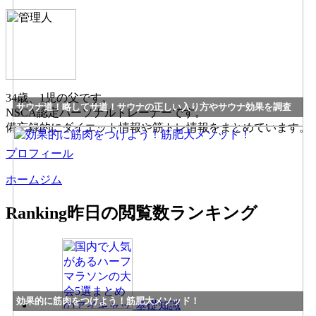
34歳、1児の父です。
サウナ道！略してサ道！サウナの正しい入り方やサウナ効果を調査
NSCA認定パーソナルトレーナーです。
備忘録的にダイエット情報や筋トレ情報をまとめています。
プロフィール
ホームジム
Ranking
昨日の閲覧数ランキング
効果的に筋肉をつけよう！筋肥大メソッド！
基礎知識