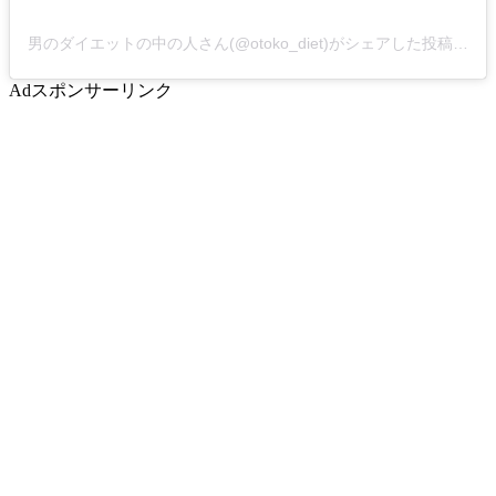
男のダイエットの中の人さん(@otoko_diet)がシェアした投稿
-
20
Ad
スポンサーリンク