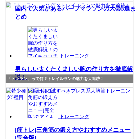
国内で人気があるハーフマラソンの大会5選ま
とめ
トレーニング
男らしい太くたくましい腕の作り方を徹底解
説！
「トレラン」って何？トレイルランの魅力を大追跡！
トレーニング
[筋トレ]三角筋の鍛え方やおすすめメニュー
[完全版]