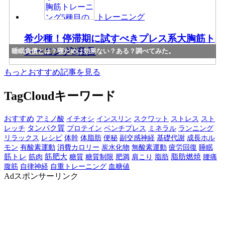
トレーニング
希少種！停滞期に試すべきプレス系大胸筋ト
レーニング5種目
睡眠負債とは？寝だめは効果ない？ある？調べてみた。
もっとおすすめ記事を見る
TagCloud
キーワード
おすすめ
アミノ酸
イチオシ
インスリン
スクワット
ストレス
スト
レッチ
タンパク質
プロテイン
ベンチプレス
ミネラル
ランニング
リラックス
レシピ
体幹
体脂肪
副交感神経
基礎代謝
成長ホル
便秘
モン
有酸素運動
消費カロリー
炭水化物
無酸素運動
疲労回復
睡眠
筋トレ
筋肉
筋肥大
糖質
糖質制限
肥満
脂肪
脂肪燃焼
肩こり
腰痛
腹筋
自律神経
自重トレーニング
血糖値
Ad
スポンサーリンク