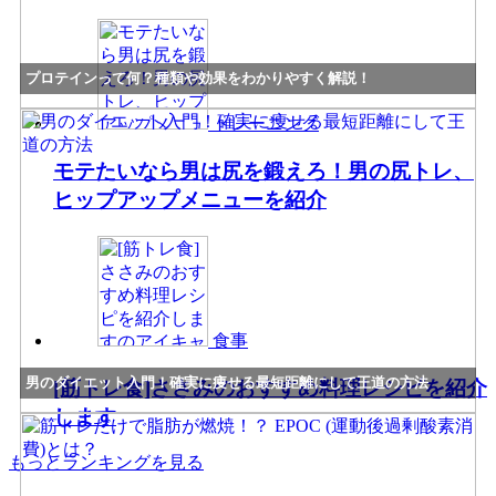
プロテインって何？種類や効果をわかりやすく解説！
トレーニング
モテたいなら男は尻を鍛えろ！男の尻トレ、
ヒップアップメニューを紹介
食事
男のダイエット入門！確実に痩せる最短距離にして王道の方法
[筋トレ食]ささみのおすすめ料理レシピを紹介
します
もっとランキングを見る