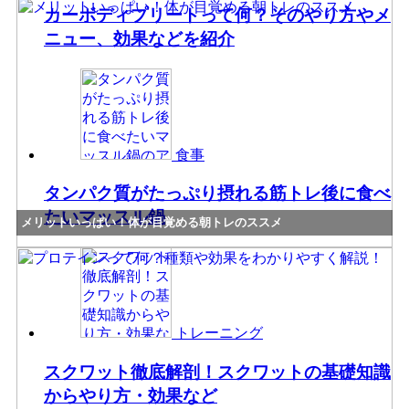
カーボディプリートって何？そのやり方やメ
ニュー、効果などを紹介
食事
タンパク質がたっぷり摂れる筋トレ後に食べ
たいマッスル鍋
メリットいっぱい！体が目覚める朝トレのススメ
トレーニング
スクワット徹底解剖！スクワットの基礎知識
からやり方・効果など