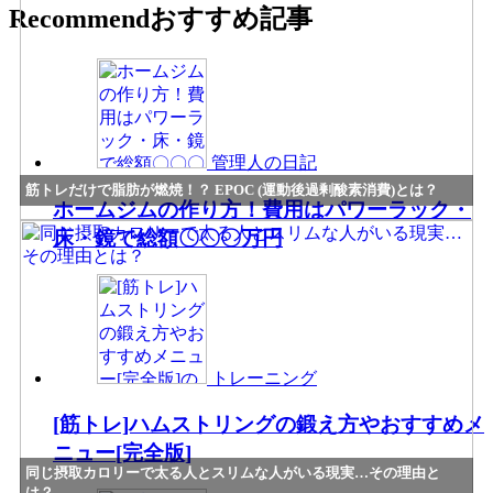
Recommend
おすすめ記事
管理人の日記
筋トレだけで脂肪が燃焼！？ EPOC (運動後過剰酸素消費)とは？
ホームジムの作り方！費用はパワーラック・
床・鏡で総額〇〇〇万円
トレーニング
[筋トレ]ハムストリングの鍛え方やおすすめメ
ニュー[完全版]
同じ摂取カロリーで太る人とスリムな人がいる現実…その理由と
は？