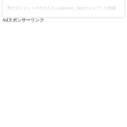
男のダイエットの中の人さん(@otoko_diet)がシェアした投稿
-
20
Ad
スポンサーリンク