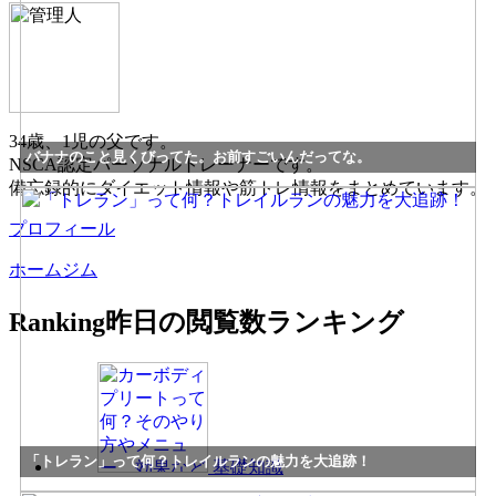
34歳、1児の父です。
バナナのこと見くびってた。お前すごいんだってな。
NSCA認定パーソナルトレーナーです。
備忘録的にダイエット情報や筋トレ情報をまとめています。
プロフィール
ホームジム
Ranking
昨日の閲覧数ランキング
「トレラン」って何？トレイルランの魅力を大追跡！
基礎知識