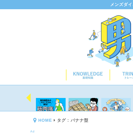
メンズダイ
HOME
タグ : バナナ型
Ad