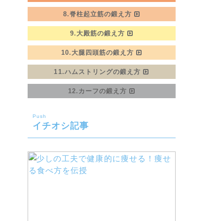
8.脊柱起立筋の鍛え方
9.大殿筋の鍛え方
10.大腿四頭筋の鍛え方
11.ハムストリングの鍛え方
12.カーフの鍛え方
Push
イチオシ記事