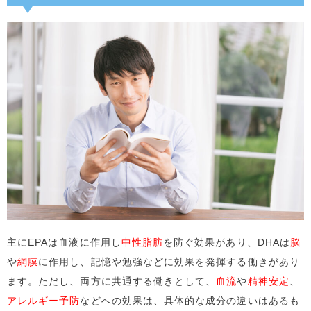
主にEPAは血液に作用し
中性脂肪
を防ぐ効果があり、DHAは
脳
や
網膜
に作用し、記憶や勉強などに効果を発揮する働きがあり
ます。ただし、両方に共通する働きとして、
血流
や
精神安定
、
アレルギー予防
などへの効果は、具体的な成分の違いはあるも