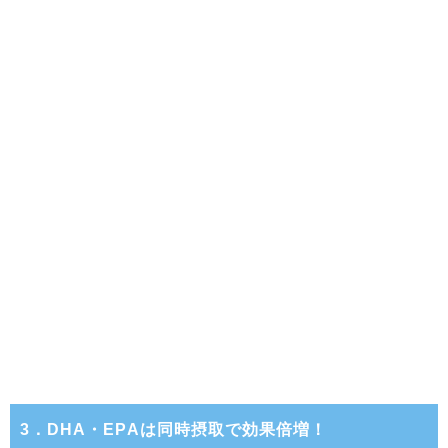
3．DHA・EPAは同時摂取で効果倍増！