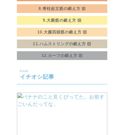
8.脊柱起立筋の鍛え方
9.大殿筋の鍛え方
10.大腿四頭筋の鍛え方
11.ハムストリングの鍛え方
12.カーフの鍛え方
Push
イチオシ記事