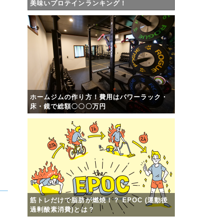
美味いプロテインランキング！
ホームジムの作り方！費用はパワーラック・
床・鏡で総額〇〇〇万円
筋トレだけで脂肪が燃焼！？ EPOC (運動後
過剰酸素消費)とは？