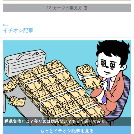
12.カーフの鍛え方
Push
イチオシ記事
同じ摂取カロリーで太る人とスリムな人がいる現実…その理由と
男のダイエット入門！確実に痩せる最短距離にして王道の方法
「トレラン」って何？トレイルランの魅力を大追跡！
「トレラン」って何？トレイルランの魅力を大追跡！
筋肉痛発生のメカニズムを解説！筋肉痛緩和ケア
スーツがビシッと似合う筋肉の作り方
睡眠負債とは？寝だめは効果ない？ある？調べてみた。
睡眠負債とは？寝だめは効果ない？ある？調べてみた。
プロテインって何？種類や効果をわかりやすく解説！
糖質オフ・糖質制限ダイエットの基礎知識アレコレ
リバウンド防止の鍵！体の飢餓状態を防ぐ！
は？
希少種！停滞期に試すべきプレス系大胸筋トレーニング5種目
もっとイチオシ記事を見る