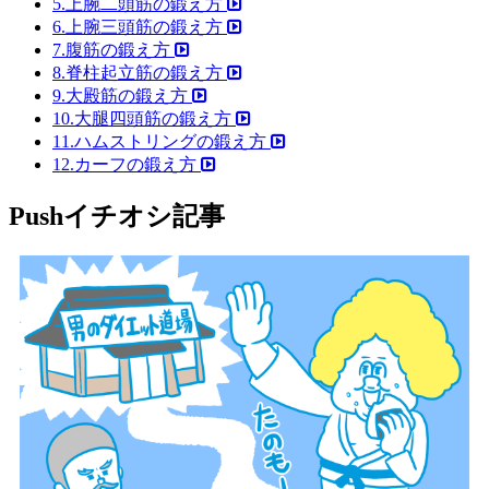
5.上腕二頭筋の鍛え方
6.上腕三頭筋の鍛え方
7.腹筋の鍛え方
8.脊柱起立筋の鍛え方
9.大殿筋の鍛え方
10.大腿四頭筋の鍛え方
11.ハムストリングの鍛え方
12.カーフの鍛え方
Push
イチオシ記事