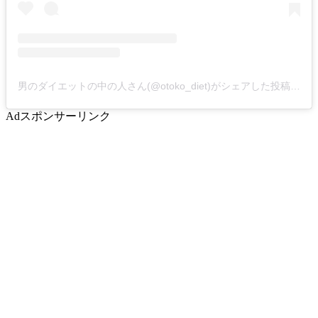
男のダイエットの中の人さん(@otoko_diet)がシェアした投稿
-
20
Ad
スポンサーリンク