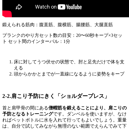
鍛えられる筋肉：腹直筋、腹横筋、腸腰筋、大腿直筋
プランクのやり方
セット数の目安：20〜60秒キープ×3セッ
ト セット間のインターバル：1分
床に対してうつ伏せの状態で、肘と足先だけで体を支
える
頭からかかとまでが一直線になるように姿勢をキープ
2-2.肩こり予防にきく「ショルダープレス」
首と肩甲骨の間にある
僧帽筋を鍛えることにより、肩こりの
予防となるトレーニング
です。ダンベルを使いますが、なけ
ればペットボトルに水を入れて行ってもよいでしょう。重量
は、自分で試してみながら無理のない範囲でえらんでみて下