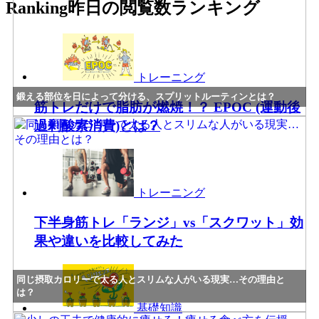
Ranking
昨日の閲覧数ランキング
トレーニング
鍛える部位を日によって分ける、スプリットルーティンとは？
筋トレだけで脂肪が燃焼！？ EPOC (運動後
過剰酸素消費)とは？
トレーニング
下半身筋トレ「ランジ」vs「スクワット」効
果や違いを比較してみた
同じ摂取カロリーで太る人とスリムな人がいる現実…その理由と
は？
基礎知識