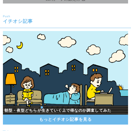
Push
イチオシ記事
プロテイン初心者が個人的嗜好で選ぶ！一番美味いプロテインラ
同じ摂取カロリーで太る人とスリムな人がいる現実…その理由と
プロテイン初心者が個人的嗜好で選ぶ！一番美味いプロテインラ
希少種！停滞期に試すべきプレス系大胸筋トレーニング5種目
リバウンド防止の鍵！体の飢餓状態を防ぐ！
ンキング！
ンキング！
は？
朝型・夜型どちらが生きていく上で得なのか調査してみた
筋トレだけで脂肪が燃焼！？ EPOC (運動後過剰酸素消費)とは？
ストレスを溜めやすい人のパターンと、ストレス解消法をご紹介
鍛える部位を日によって分ける、スプリットルーティンとは？
一流アスリートも実践。体幹トレーニングのメリットとは？
朝型・夜型どちらが生きていく上で得なのか調査してみた
基礎代謝って何？正しい理解で肉体改造
もっとイチオシ記事を見る