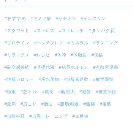
おすすめ
アミノ酸
イチオシ
インスリン
スクワット
ストレス
ストレッチ
タンパク質
プロテイン
ベンチプレス
ミネラル
ランニング
リラックス
レシピ
体幹
体脂肪
便秘
副交感神経
基礎代謝
成長ホルモン
有酸素運動
消費カロリー
炭水化物
無酸素運動
疲労回復
筋トレ
睡眠
筋肉
筋肥大
糖質
糖質制限
肥満
肩こり
脂肪
脂肪燃焼
腰痛
腹筋
自律神経
自重トレーニング
血糖値