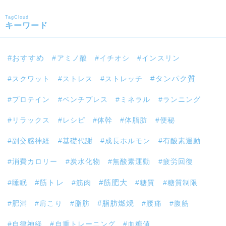
TagCloud
キーワード
おすすめ
アミノ酸
イチオシ
インスリン
スクワット
ストレス
ストレッチ
タンパク質
プロテイン
ベンチプレス
ミネラル
ランニング
リラックス
レシピ
体幹
体脂肪
便秘
副交感神経
基礎代謝
成長ホルモン
有酸素運動
消費カロリー
炭水化物
無酸素運動
疲労回復
筋トレ
睡眠
筋肉
筋肥大
糖質
糖質制限
肥満
肩こり
脂肪
脂肪燃焼
腰痛
腹筋
自律神経
自重トレーニング
血糖値