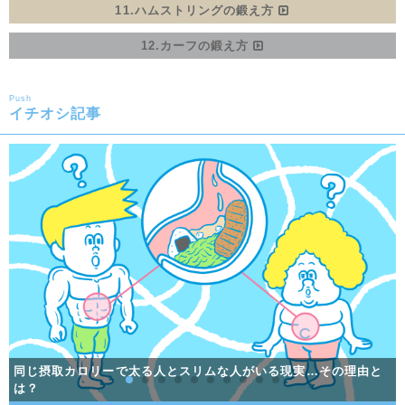
11.ハムストリングの鍛え方
12.カーフの鍛え方
Push
イチオシ記事
同じ摂取カロリーで太る人とスリムな人がいる現実…その理由と
ダイエットで挫折しないために！折れないココロを育てる「レジ
同じ摂取カロリーで太る人とスリムな人がいる現実…その理由と
筋トレだけで脂肪が燃焼！？ EPOC (運動後過剰酸素消費)とは？
男のダイエット入門！確実に痩せる最短距離にして王道の方法
男のダイエット入門！確実に痩せる最短距離にして王道の方法
効果的に筋肉をつけよう！筋肥大メソッド！
基礎代謝って何？正しい理解で肉体改造
は？
ストレスを溜めやすい人のパターンと、ストレス解消法をご紹介
鍛える部位を日によって分ける、スプリットルーティンとは？
一流アスリートも実践。体幹トレーニングのメリットとは？
少しの工夫で健康的に痩せる！痩せる食べ方を伝授
リエンス」を調査
は？