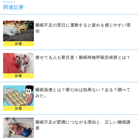
Related
関連記事
睡眠不足の翌日に運動すると疲れを感じやすい理
由
休養
痩せてる人も要注意！睡眠時無呼吸症候群とは？
休養
睡眠負債とは？寝だめは効果ない？ある？調べて
みた。
休養
睡眠不足が肥満につながる理由と、正しい睡眠講
座