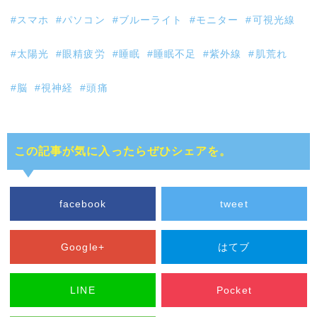
#スマホ
#パソコン
#ブルーライト
#モニター
#可視光線
#太陽光
#眼精疲労
#睡眠
#睡眠不足
#紫外線
#肌荒れ
#脳
#視神経
#頭痛
この記事が気に入ったらぜひシェアを。
facebook
tweet
Google+
はてブ
LINE
Pocket