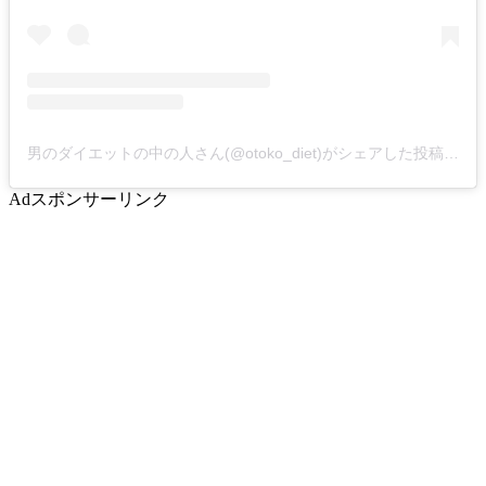
男のダイエットの中の人さん(@otoko_diet)がシェアした投稿
-
20
Ad
スポンサーリンク