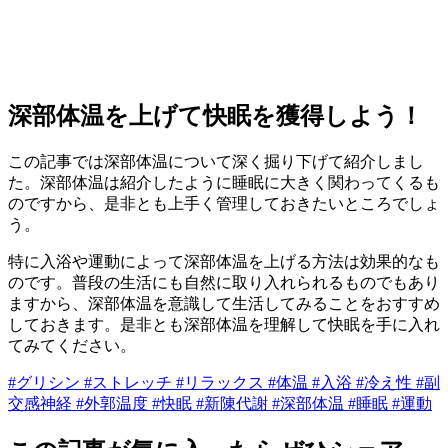
深部体温を上げて快眠を獲得しよう！
この記事では深部体温について深く掘り下げて紹介しまし
た。深部体温は紹介したように睡眠に大きく関わってくるも
のですから、是非とも上手く管理しておきたいところでしょ
う。
特に入浴や運動によって深部体温を上げる方法は効果的なも
のです。普段の生活にも自然に取り入れられるものでもあり
ますから、深部体温を意識して生活してみることをおすすめ
しておきます。是非とも深部体温を理解して快眠を手に入れ
てみてください。
#グリシン
#ストレッチ
#リラックス
#体温
#入浴
#冷え性
#副
交感神経
#外郭温度
#快眠
#新陳代謝
#深部体温
#睡眠
#運動