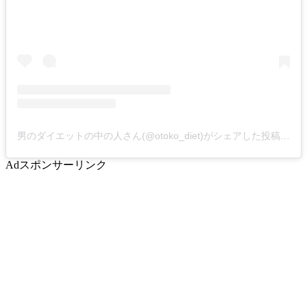
男のダイエットの中の人さん(@otoko_diet)がシェアした投稿
-
20
Ad
スポンサーリンク