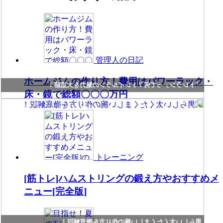
管理人の日記
ホームジムの作り方！費用はパワーラック・
「トレラン」って何？トレイルランの魅力を大追跡！
床・鏡で総額〇〇〇万円
トレーニング
[筋トレ]ハムストリングの鍛え方やおすすめメ
ニュー[完全版]
男らしい太くたくましい腕の作り方を徹底解説！