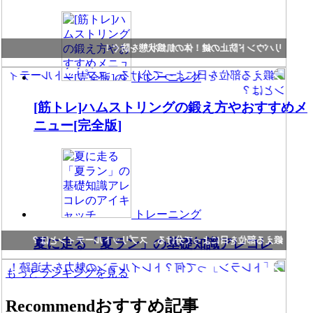
リバウンド防止の鍵！体の飢餓状態を防ぐ！
トレーニング
[筋トレ]ハムストリングの鍛え方やおすすめメ
ニュー[完全版]
トレーニング
鍛える部位を日によって分ける、スプリットルーティンとは？
夏に走る「夏ラン」の基礎知識アレコレ
もっとランキングを見る
Recommend
おすすめ記事