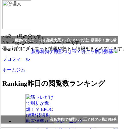
34歳、1児の父です。
希少種！停滞期に試すべきプレス系大胸筋トレーニング5種目
NSCA認定パーソナルトレーナーです。
備忘録的にダイエット情報や筋トレ情報をまとめています。
プロフィール
ホームジム
Ranking
昨日の閲覧数ランキング
基礎代謝って何？正しい理解で肉体改造
トレーニング