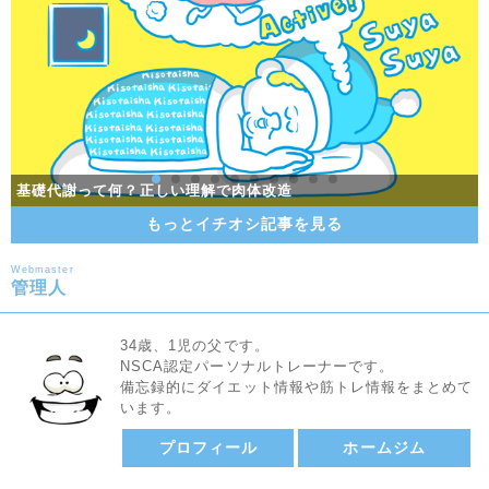
同じ摂取カロリーで太る人とスリムな人がいる現実…その理由と
朝型・夜型どちらが生きていく上で得なのか調査してみた
メリットいっぱい！体が目覚める朝トレのススメ
夏に走る「夏ラン」の基礎知識アレコレ
は？
基礎代謝って何？正しい理解で肉体改造
ストレスを溜めやすい人のパターンと、ストレス解消法をご紹介
一流アスリートも実践。体幹トレーニングのメリットとは？
「トレラン」って何？トレイルランの魅力を大追跡！
少しの工夫で健康的に痩せる！痩せる食べ方を伝授
筋肉痛発生のメカニズムを解説！筋肉痛緩和ケア
筋肉痛発生のメカニズムを解説！筋肉痛緩和ケア
基礎代謝って何？正しい理解で肉体改造
もっとイチオシ記事を見る
Webmaster
管理人
34歳、1児の父です。
NSCA認定パーソナルトレーナーです。
備忘録的にダイエット情報や筋トレ情報をまとめて
います。
プロフィール
ホームジム