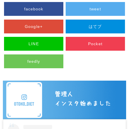
facebook
tweet
Google+
はてブ
LINE
Pocket
feedly