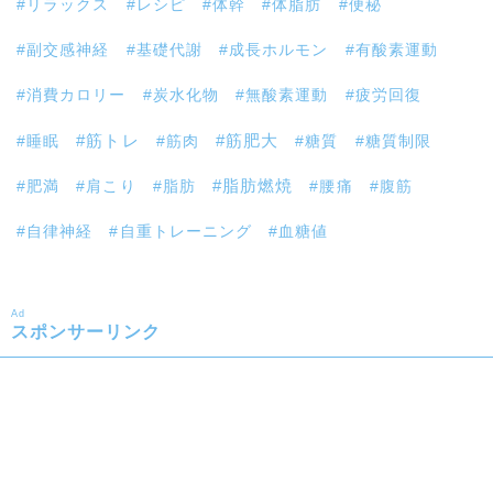
リラックス
レシピ
体幹
体脂肪
便秘
副交感神経
基礎代謝
成長ホルモン
有酸素運動
消費カロリー
炭水化物
無酸素運動
疲労回復
筋トレ
睡眠
筋肉
筋肥大
糖質
糖質制限
肥満
肩こり
脂肪
脂肪燃焼
腰痛
腹筋
自律神経
自重トレーニング
血糖値
Ad
スポンサーリンク