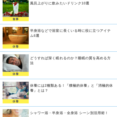
風呂上がりに飲みたいドリンク10選
食事
半身浴などで浴室に長くいる時に役に立つアイテ
ム6選
休養
どうすれば深く眠れるのか？睡眠の質を高める方
法
休養
休養には2種類ある！「積極的休養」と「消極的休
養」とは？
休養
シャワー浴・半身浴・全身浴 シーン別活用術！